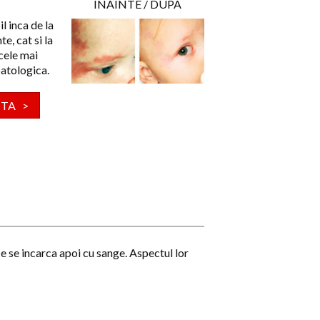
INAINTE / DUPA
l inca de la
e, cat si la
 cele mai
patologica.
NTA >
 se incarca apoi cu sange. Aspectul lor