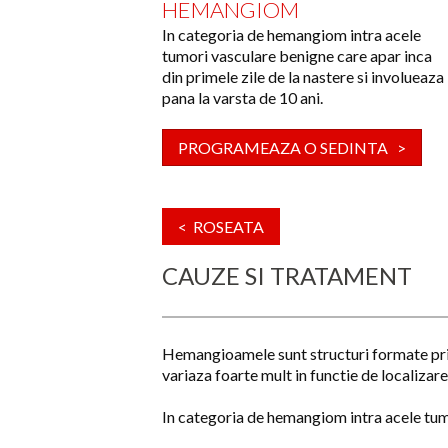
HEMANGIOM
In categoria de hemangiom intra acele
tumori vasculare benigne care apar inca
din primele zile de la nastere si involueaza
pana la varsta de 10 ani.
PROGRAMEAZA O SEDINTA >
< ROSEATA
CAUZE SI TRATAMENT
Hemangioamele sunt structuri formate prin 
variaza foarte mult in functie de localizare
In categoria de hemangiom intra acele tumo