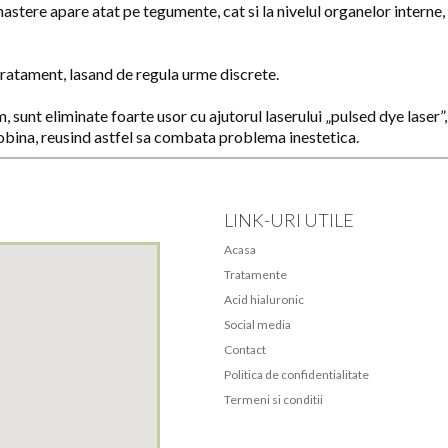
nastere apare atat pe tegumente, cat si la nivelul organelor interne
tratament, lasand de regula urme discrete.
 sunt eliminate foarte usor cu ajutorul laserului „pulsed dye laser”
bina, reusind astfel sa combata problema inestetica.
LINK-URI UTILE
Acasa
Tratamente
Acid hialuronic
Social media
Contact
Politica de confidentialitate
Termeni si conditii